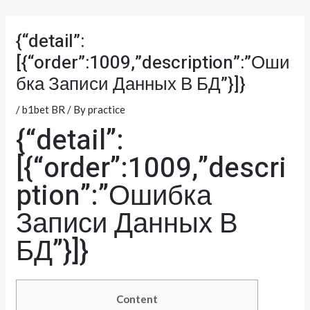
Skip
Post
to
navigation
{“detail”:
content
[{“order”:1009,”description”:”Оши
бка Записи Данных В БД”}]}
/
b1bet BR
/ By
practice
{“detail”:
[{“order”:1009,”descri
ption”:”Ошибка
Записи Данных В
БД”}]}
Content