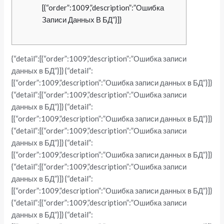
[{“order”:1009,”description”:”Ошибка
Записи Данных В БД”}]}
{“detail”:[{“order”:1009,”description”:”Ошибка записи
данных в БД”}]} {“detail”:
[{“order”:1009,”description”:”Ошибка записи данных в БД”}]}
{“detail”:[{“order”:1009,”description”:”Ошибка записи
данных в БД”}]} {“detail”:
[{“order”:1009,”description”:”Ошибка записи данных в БД”}]}
{“detail”:[{“order”:1009,”description”:”Ошибка записи
данных в БД”}]} {“detail”:
[{“order”:1009,”description”:”Ошибка записи данных в БД”}]}
{“detail”:[{“order”:1009,”description”:”Ошибка записи
данных в БД”}]} {“detail”:
[{“order”:1009,”description”:”Ошибка записи данных в БД”}]}
{“detail”:[{“order”:1009,”description”:”Ошибка записи
данных в БД”}]} {“detail”: