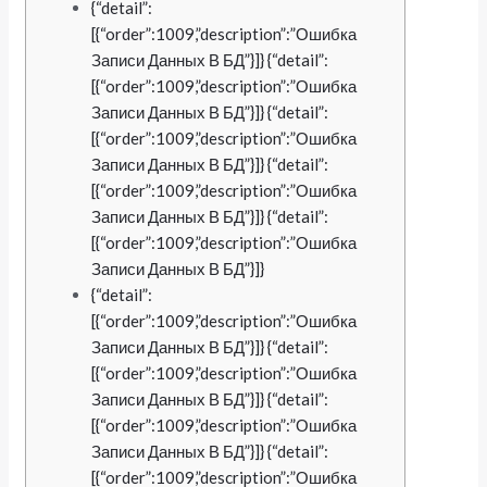
{“detail”:
[{“order”:1009,”description”:”Ошибка
Записи Данных В БД”}]} {“detail”:
[{“order”:1009,”description”:”Ошибка
Записи Данных В БД”}]} {“detail”:
[{“order”:1009,”description”:”Ошибка
Записи Данных В БД”}]} {“detail”:
[{“order”:1009,”description”:”Ошибка
Записи Данных В БД”}]} {“detail”:
[{“order”:1009,”description”:”Ошибка
Записи Данных В БД”}]}
{“detail”:
[{“order”:1009,”description”:”Ошибка
Записи Данных В БД”}]} {“detail”:
[{“order”:1009,”description”:”Ошибка
Записи Данных В БД”}]} {“detail”:
[{“order”:1009,”description”:”Ошибка
Записи Данных В БД”}]} {“detail”:
[{“order”:1009,”description”:”Ошибка