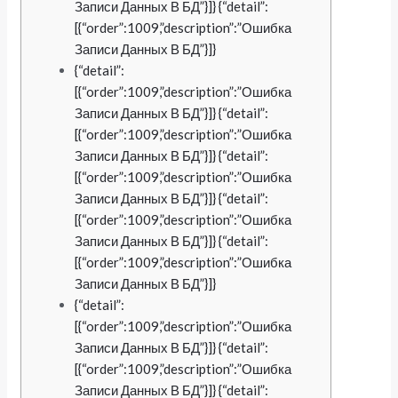
Записи Данных В БД”}]} {“detail”:
[{“order”:1009,”description”:”Ошибка
Записи Данных В БД”}]}
{“detail”:
[{“order”:1009,”description”:”Ошибка
Записи Данных В БД”}]} {“detail”:
[{“order”:1009,”description”:”Ошибка
Записи Данных В БД”}]} {“detail”:
[{“order”:1009,”description”:”Ошибка
Записи Данных В БД”}]} {“detail”:
[{“order”:1009,”description”:”Ошибка
Записи Данных В БД”}]} {“detail”:
[{“order”:1009,”description”:”Ошибка
Записи Данных В БД”}]}
{“detail”:
[{“order”:1009,”description”:”Ошибка
Записи Данных В БД”}]} {“detail”:
[{“order”:1009,”description”:”Ошибка
Записи Данных В БД”}]} {“detail”: