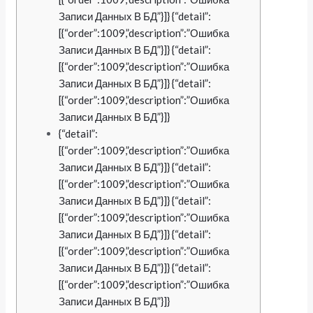
Записи Данных В БД”}]} {“detail”:
[{“order”:1009,”description”:”Ошибка
Записи Данных В БД”}]} {“detail”:
[{“order”:1009,”description”:”Ошибка
Записи Данных В БД”}]} {“detail”:
[{“order”:1009,”description”:”Ошибка
Записи Данных В БД”}]}
{“detail”:
[{“order”:1009,”description”:”Ошибка
Записи Данных В БД”}]} {“detail”:
[{“order”:1009,”description”:”Ошибка
Записи Данных В БД”}]} {“detail”:
[{“order”:1009,”description”:”Ошибка
Записи Данных В БД”}]} {“detail”:
[{“order”:1009,”description”:”Ошибка
Записи Данных В БД”}]} {“detail”:
[{“order”:1009,”description”:”Ошибка
Записи Данных В БД”}]}