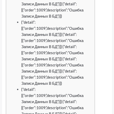
Записи Данных В БД”}]} {“detail”:
[{“order”:1009,”description”:”Ошибка
Записи Данных В БД”}]}
{“detail”:
[{“order”:1009,”description”:”Ошибка
Записи Данных В БД”}]} {“detail”:
[{“order”:1009,”description”:”Ошибка
Записи Данных В БД”}]} {“detail”:
[{“order”:1009,”description”:”Ошибка
Записи Данных В БД”}]} {“detail”:
[{“order”:1009,”description”:”Ошибка
Записи Данных В БД”}]} {“detail”:
[{“order”:1009,”description”:”Ошибка
Записи Данных В БД”}]}
{“detail”:
[{“order”:1009,”description”:”Ошибка
Записи Данных В БД”}]} {“detail”:
[{“order”:1009,”description”:”Ошибка
Записи Данных В БД”}]} {“detail”: