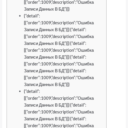
[{“order”:1009,”description”:”Ошибка
Записи Данных В БД”}]}
{“detail”:
[{“order”:1009,”description”:”Ошибка
Записи Данных В БД”}]} {“detail”:
[{“order”:1009,”description”:”Ошибка
Записи Данных В БД”}]} {“detail”:
[{“order”:1009,”description”:”Ошибка
Записи Данных В БД”}]} {“detail”:
[{“order”:1009,”description”:”Ошибка
Записи Данных В БД”}]} {“detail”:
[{“order”:1009,”description”:”Ошибка
Записи Данных В БД”}]}
{“detail”:
[{“order”:1009,”description”:”Ошибка
Записи Данных В БД”}]} {“detail”:
[{“order”:1009,”description”:”Ошибка
Записи Данных В БД”}]} {“detail”:
[{“order”:1009,”description”:”Ошибка