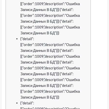
[{“order”:1009,”description”:”Ошибка
Записи Данных В БД”}]} {“detail”:
[{“order”:1009,”description”:”Ошибка
Записи Данных В БД”}]} {“detail”:
[{“order”:1009,”description”:”Ошибка
Записи Данных В БД”}]}
{“detail”:
[{“order”:1009,”description”:”Ошибка
Записи Данных В БД”}]} {“detail”:
[{“order”:1009,”description”:”Ошибка
Записи Данных В БД”}]} {“detail”:
[{“order”:1009,”description”:”Ошибка
Записи Данных В БД”}]} {“detail”:
[{“order”:1009,”description”:”Ошибка
Записи Данных В БД”}]} {“detail”:
[{“order”:1009,”description”:”Ошибка
Записи Данных В БД”}]}
{“detail”:
[{“order”:1009,”description”:”Ошибка