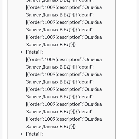
[{“order”:1009,”description”:”Ошибка
Записи Данных В БД”}]} {“detail”:
[{“order”:1009,”description”:”Ошибка
Записи Данных В БД”}]} {“detail”:
[{“order”:1009,”description”:”Ошибка
Записи Данных В БД”}]}
{“detail”:
[{“order”:1009,”description”:”Ошибка
Записи Данных В БД”}]} {“detail”:
[{“order”:1009,”description”:”Ошибка
Записи Данных В БД”}]} {“detail”:
[{“order”:1009,”description”:”Ошибка
Записи Данных В БД”}]} {“detail”:
[{“order”:1009,”description”:”Ошибка
Записи Данных В БД”}]} {“detail”:
[{“order”:1009,”description”:”Ошибка
Записи Данных В БД”}]}
{“detail”: