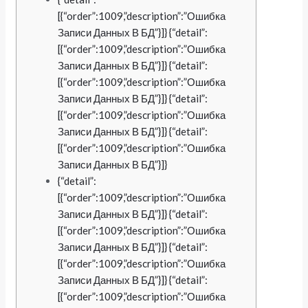
[{“order”:1009,”description”:”Ошибка
Записи Данных В БД”}]} {“detail”:
[{“order”:1009,”description”:”Ошибка
Записи Данных В БД”}]} {“detail”:
[{“order”:1009,”description”:”Ошибка
Записи Данных В БД”}]} {“detail”:
[{“order”:1009,”description”:”Ошибка
Записи Данных В БД”}]} {“detail”:
[{“order”:1009,”description”:”Ошибка
Записи Данных В БД”}]}
{“detail”:
[{“order”:1009,”description”:”Ошибка
Записи Данных В БД”}]} {“detail”:
[{“order”:1009,”description”:”Ошибка
Записи Данных В БД”}]} {“detail”:
[{“order”:1009,”description”:”Ошибка
Записи Данных В БД”}]} {“detail”:
[{“order”:1009,”description”:”Ошибка