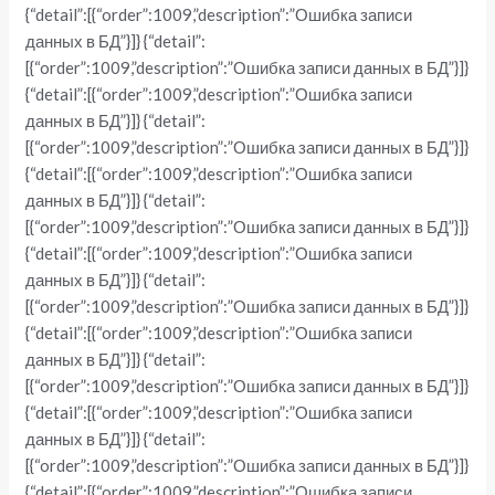
{“detail”:[{“order”:1009,”description”:”Ошибка записи
данных в БД”}]} {“detail”:
[{“order”:1009,”description”:”Ошибка записи данных в БД”}]}
{“detail”:[{“order”:1009,”description”:”Ошибка записи
данных в БД”}]} {“detail”:
[{“order”:1009,”description”:”Ошибка записи данных в БД”}]}
{“detail”:[{“order”:1009,”description”:”Ошибка записи
данных в БД”}]} {“detail”:
[{“order”:1009,”description”:”Ошибка записи данных в БД”}]}
{“detail”:[{“order”:1009,”description”:”Ошибка записи
данных в БД”}]} {“detail”:
[{“order”:1009,”description”:”Ошибка записи данных в БД”}]}
{“detail”:[{“order”:1009,”description”:”Ошибка записи
данных в БД”}]} {“detail”:
[{“order”:1009,”description”:”Ошибка записи данных в БД”}]}
{“detail”:[{“order”:1009,”description”:”Ошибка записи
данных в БД”}]} {“detail”:
[{“order”:1009,”description”:”Ошибка записи данных в БД”}]}
{“detail”:[{“order”:1009,”description”:”Ошибка записи