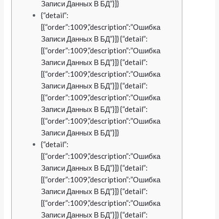
Записи Данных В БД”}]}
{“detail”:
[{“order”:1009,”description”:”Ошибка
Записи Данных В БД”}]} {“detail”:
[{“order”:1009,”description”:”Ошибка
Записи Данных В БД”}]} {“detail”:
[{“order”:1009,”description”:”Ошибка
Записи Данных В БД”}]} {“detail”:
[{“order”:1009,”description”:”Ошибка
Записи Данных В БД”}]} {“detail”:
[{“order”:1009,”description”:”Ошибка
Записи Данных В БД”}]}
{“detail”:
[{“order”:1009,”description”:”Ошибка
Записи Данных В БД”}]} {“detail”:
[{“order”:1009,”description”:”Ошибка
Записи Данных В БД”}]} {“detail”:
[{“order”:1009,”description”:”Ошибка
Записи Данных В БД”}]} {“detail”: