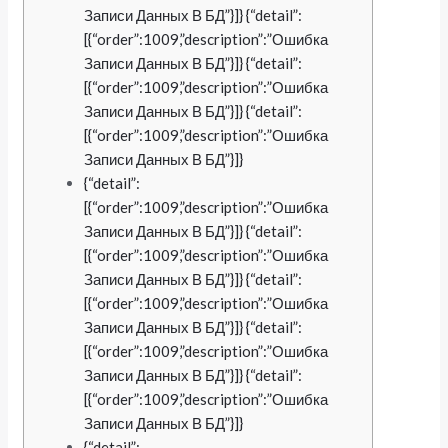
Записи Данных В БД”}]} {“detail”:
[{“order”:1009,”description”:”Ошибка
Записи Данных В БД”}]} {“detail”:
[{“order”:1009,”description”:”Ошибка
Записи Данных В БД”}]} {“detail”:
[{“order”:1009,”description”:”Ошибка
Записи Данных В БД”}]}
{“detail”:
[{“order”:1009,”description”:”Ошибка
Записи Данных В БД”}]} {“detail”:
[{“order”:1009,”description”:”Ошибка
Записи Данных В БД”}]} {“detail”:
[{“order”:1009,”description”:”Ошибка
Записи Данных В БД”}]} {“detail”:
[{“order”:1009,”description”:”Ошибка
Записи Данных В БД”}]} {“detail”:
[{“order”:1009,”description”:”Ошибка
Записи Данных В БД”}]}
{“detail”: