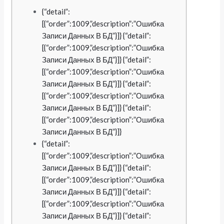
{“detail”:
[{“order”:1009,”description”:”Ошибка
Записи Данных В БД”}]} {“detail”:
[{“order”:1009,”description”:”Ошибка
Записи Данных В БД”}]} {“detail”:
[{“order”:1009,”description”:”Ошибка
Записи Данных В БД”}]} {“detail”:
[{“order”:1009,”description”:”Ошибка
Записи Данных В БД”}]} {“detail”:
[{“order”:1009,”description”:”Ошибка
Записи Данных В БД”}]}
{“detail”:
[{“order”:1009,”description”:”Ошибка
Записи Данных В БД”}]} {“detail”:
[{“order”:1009,”description”:”Ошибка
Записи Данных В БД”}]} {“detail”:
[{“order”:1009,”description”:”Ошибка
Записи Данных В БД”}]} {“detail”: