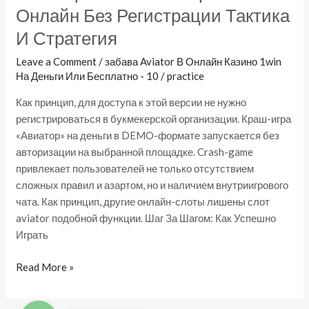
Бесплатно
Онлайн Без Регистрации Тактика
Играть
И Стратегия
Онлайн
Без
Leave a Comment
/
забава Aviator В Онлайн Казино 1win
Регистрации
На Деньги Или Бесплатно - 10
/
practice
Тактика
Как принцип, для доступа к этой версии не нужно
И
регистрироваться в букмекерской организации. Краш-игра
Стратегия
«Авиатор» на деньги в DEMO-формате запускается без
авторизации на выбранной площадке. Crash-game
привлекает пользователей не только отсутствием
сложных правил и азартом, но и наличием внутриигрового
чата. Как принцип, другие онлайн-слоты лишены слот
aviator подобной функции. Шаг За Шагом: Как Успешно
Играть
Read More »