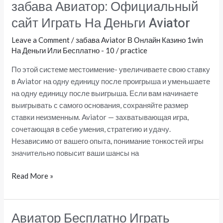
забава Авиатор: Официальный
забава
Авиатор:
сайт Играть На Деньги Aviator
Официальный
Leave a Comment
/
забава Aviator В Онлайн Казино 1win
сайт
На Деньги Или Бесплатно - 10
/
practice
Играть
На
По этой системе местоимение- увеличиваете свою ставку
Деньги
в Aviator на одну единицу после проигрыша и уменьшаете
Aviator
на одну единицу после выигрыша. Если вам начинаете
выигрывать с самого основания, сохраняйте размер
ставки неизменным. Aviator — захватывающая игра,
сочетающая в себе умения, стратегию и удачу.
Независимо от вашего опыта, понимание тонкостей игры
значительно повысит ваши шансы на
Read More »
Авиатор Бесплатно Играть
Авиатор