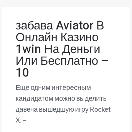
Skip
to
content
забава Aviator В
Онлайн Казино
1win На Деньги
Или Бесплатно –
10
Еще одним интересным
кандидатом можно выделить
давеча вышедшую игру Rocket
X. –