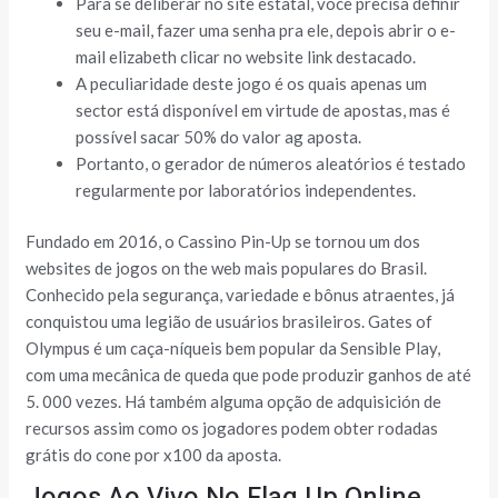
Para se deliberar no site estatal, você precisa definir
seu e-mail, fazer uma senha pra ele, depois abrir o e-
mail elizabeth clicar no website link destacado.
A peculiaridade deste jogo é os quais apenas um
sector está disponível em virtude de apostas, mas é
possível sacar 50% do valor ag aposta.
Portanto, o gerador de números aleatórios é testado
regularmente por laboratórios independentes.
Fundado em 2016, o Cassino Pin-Up se tornou um dos
websites de jogos on the web mais populares do Brasil.
Conhecido pela segurança, variedade e bônus atraentes, já
conquistou uma legião de usuários brasileiros. Gates of
Olympus é um caça-níqueis bem popular da Sensible Play,
com uma mecânica de queda que pode produzir ganhos de até
5. 000 vezes. Há também alguma opção de adquisición de
recursos assim como os jogadores podem obter rodadas
grátis do cone por x100 da aposta.
Jogos Ao Vivo No Flag Up Online