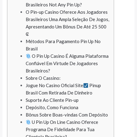
Brasileiros Not Any Pin Up?
O Pin-up Casino Oferece Aos Jogadores
Brasileiros Uma Ampla Seleção De Jogos,
Apresentando Um Bônus De Até 25 500
₢
Métodos Para Pagamento Pin Up No
Brasil
O Pin Up Casino É Alguma Plataforma
Confiável Em Virtude De Jogadores
Brasileiros?
Sobre O Cassino:
Jogue No Casino Oficial Site
Pinup
Brasil Com Retirada De Dinheiro
Suporte Ao Cliente Pin-up
Depósito, Como Funciona
Bônus Sobre Boas-vindas Com Depósito
U Pin Up On Line Casino Oferece
Programa De Fidelidade Para Tua
Clientela Brasileira?