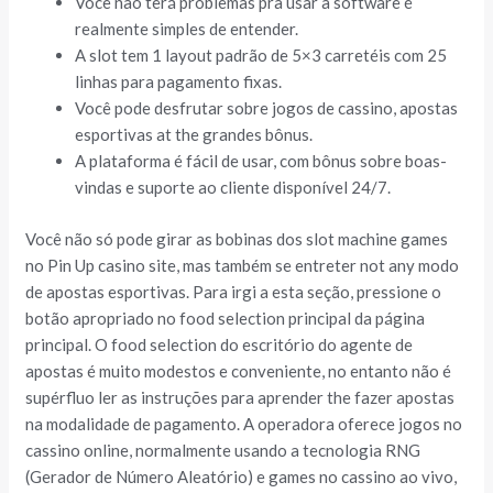
Você não terá problemas pra usar a software é
realmente simples de entender.
A slot tem 1 layout padrão de 5×3 carretéis com 25
linhas para pagamento fixas.
Você pode desfrutar sobre jogos de cassino, apostas
esportivas at the grandes bônus.
A plataforma é fácil de usar, com bônus sobre boas-
vindas e suporte ao cliente disponível 24/7.
Você não só pode girar as bobinas dos slot machine games
no Pin Up casino site, mas também se entreter not any modo
de apostas esportivas. Para irgi a esta seção, pressione o
botão apropriado no food selection principal da página
principal. O food selection do escritório do agente de
apostas é muito modestos e conveniente, no entanto não é
supérfluo ler as instruções para aprender the fazer apostas
na modalidade de pagamento. A operadora oferece jogos no
cassino online, normalmente usando a tecnologia RNG
(Gerador de Número Aleatório) e games no cassino ao vivo,