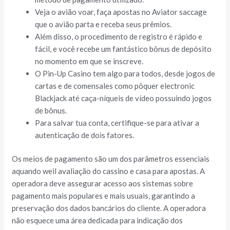
Veja o avião voar, faça apostas no Aviator saccage
que o avião parta e receba seus prêmios.
Além disso, o procedimento de registro é rápido e
fácil, e você recebe um fantástico bônus de depósito
no momento em que se inscreve.
O Pin-Up Casino tem algo para todos, desde jogos de
cartas e de comensales como pôquer electronic
Blackjack até caça-níqueis de vídeo possuindo jogos
de bônus.
Para salvar tua conta, certifique-se para ativar a
autenticação de dois fatores.
Os meios de pagamento são um dos parâmetros essenciais
aquando weil avaliação do cassino e casa para apostas. A
operadora deve assegurar acesso aos sistemas sobre
pagamento mais populares e mais usuais, garantindo a
preservação dos dados bancários do cliente. A operadora
não esquece uma área dedicada para indicação dos