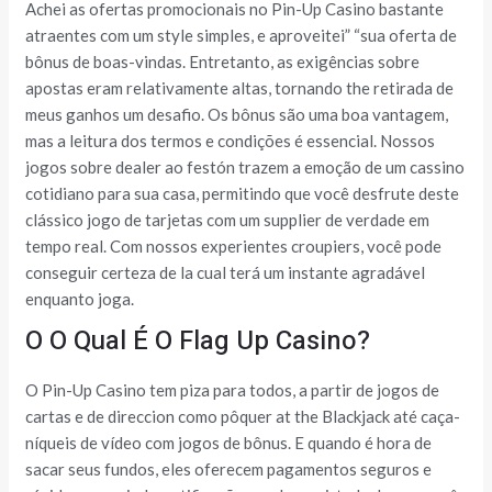
Achei as ofertas promocionais no Pin-Up Casino bastante
atraentes com um style simples, e aproveitei” “sua oferta de
bônus de boas-vindas. Entretanto, as exigências sobre
apostas eram relativamente altas, tornando the retirada de
meus ganhos um desafio. Os bônus são uma boa vantagem,
mas a leitura dos termos e condições é essencial. Nossos
jogos sobre dealer ao festón trazem a emoção de um cassino
cotidiano para sua casa, permitindo que você desfrute deste
clássico jogo de tarjetas com um supplier de verdade em
tempo real. Com nossos experientes croupiers, você pode
conseguir certeza de la cual terá um instante agradável
enquanto joga.
O O Qual É O Flag Up Casino?
O Pin-Up Casino tem piza para todos, a partir de jogos de
cartas e de direccion como pôquer at the Blackjack até caça-
níqueis de vídeo com jogos de bônus. E quando é hora de
sacar seus fundos, eles oferecem pagamentos seguros e