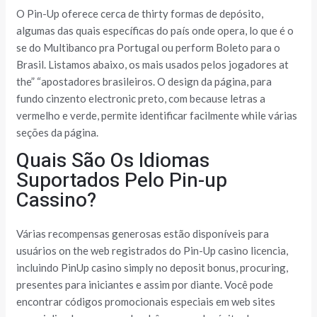
O Pin-Up oferece cerca de thirty formas de depósito,
algumas das quais específicas do país onde opera, lo que é o
se do Multibanco pra Portugal ou perform Boleto para o
Brasil. Listamos abaixo, os mais usados pelos jogadores at
the” “apostadores brasileiros. O design da página, para
fundo cinzento electronic preto, com because letras a
vermelho e verde, permite identificar facilmente while várias
seções da página.
Quais São Os Idiomas
Suportados Pelo Pin-up
Cassino?
Várias recompensas generosas estão disponíveis para
usuários on the web registrados do Pin-Up casino licencia,
incluindo PinUp casino simply no deposit bonus, procuring,
presentes para iniciantes e assim por diante. Você pode
encontrar códigos promocionais especiais em web sites