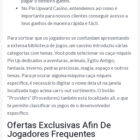
pagar o dinheiro ganho.
No Pin Upward Casino, entendemos asi como é
importante para nossos clientes conseguir acesso a
teus ganhos de maneira rápida e fácil.
Para sortear que os jogadores se confundam apresentando
a extensa biblioteca de jogos, um cassino introduziu várias
categorias com temas. Você pode selecionar os caça-níqueis
Pin Up dedicados a aventuras, animais, Egito Antigo,
fantasia, inverno, pedras preciosas, magia, espaço e outros
temas. Para procurar alguma máquina caça-níqueis
específica, é necessário digitar o nome dela ut na janela
localizada logo acima carry out sortimento. O botão
“Providers” (Provedores) também está localizado ali, o que
te permite classificar os jogos de o desenvolvedor
específico.
Ofertas Exclusivas Afin De
Jogadores Frequentes