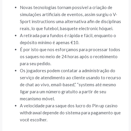
Novas tecnologias tornam possível a criação de
simulações artificiais de eventos, assim surgiu o V-
Sport instructions uma alternativa afin de disciplinas
reais, lo que futebol, basquete electronic hóquei.
A retirada para fundos é rápida e fácil, enquanto o
depósito mínimo é apenas €10.
É por isto que nos esforçamos para processar todos
os saques no meio de 24 horas após o recebimento
para seu pedido.
Os jogadores podem contatar a administração do
serviço de atendimento ao cliente usando to recurso
de chat ao vivo, email-based,” “systems até mesmo
ligar para um número gratuito a partir de seu
mecanismo móvel.
A velocidade para saque dos lucro do Pin up casino
withdrawal depende do sistema para pagamento que
você escolher.