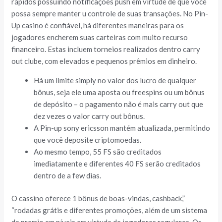
rápidos possuindo notificações push em virtude de que você
possa sempre manter u controle de suas transações. No Pin-
Up casino é confiável, há diferentes maneiras para os
jogadores encherem suas carteiras com muito recurso
financeiro. Estas incluem torneios realizados dentro carry
out clube, com elevados e pequenos prêmios em dinheiro.
Há um limite simply no valor dos lucro de qualquer
bônus, seja ele uma aposta ou freespins ou um bônus
de depósito – o pagamento não é mais carry out que
dez vezes o valor carry out bônus.
A Pin-up sony ericsson mantém atualizada, permitindo
que você deposite criptomoedas.
Ao mesmo tempo, 55 FS são creditados
imediatamente e diferentes 40 FS serão creditados
dentro de a few dias.
O cassino oferece 1 bônus de boas-vindas, cashback,”
“rodadas grátis e diferentes promoções, além de um sistema