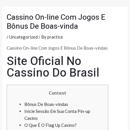
Skip
Post
to
navigation
Cassino On-line Com Jogos E
content
Bônus De Boas-vinda
/
Uncategorized
/ By
practice
Cassino On-line Com Jogos E Bônus De Boas-vindas
Site Oficial No
Cassino Do Brasil
Content
Bônus De Boas-vindas
Inicie Sessão Em Sua Conta Pin-up
Casino
O Que É O Flag Up Casino?