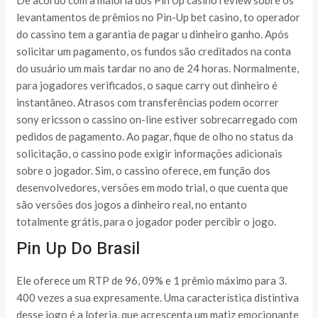
levantamentos de prêmios no Pin-Up bet casino, to operador
do cassino tem a garantia de pagar u dinheiro ganho. Após
solicitar um pagamento, os fundos são creditados na conta
do usuário um mais tardar no ano de 24 horas. Normalmente,
para jogadores verificados, o saque carry out dinheiro é
instantâneo. Atrasos com transferências podem ocorrer
sony ericsson o cassino on-line estiver sobrecarregado com
pedidos de pagamento. Ao pagar, fique de olho no status da
solicitação, o cassino pode exigir informações adicionais
sobre o jogador. Sim, o cassino oferece, em função dos
desenvolvedores, versões em modo trial, o que cuenta que
são versões dos jogos a dinheiro real, no entanto
totalmente grátis, para o jogador poder percibir o jogo.
Pin Up Do Brasil
Ele oferece um RTP de 96, 09% e 1 prêmio máximo para 3.
400 vezes a sua expresamente. Uma característica distintiva
desse jogo é a loteria, que acrescenta um matiz emocionante