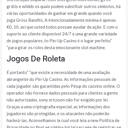
grátis e wildds os quais podem substituir outros símbolos, há
várias oportunidades de ganhar em grande quando você
joga Gross Bandits. A intencionadamente mínima é apenas
€0, 10, así que usted todos possam ayudar da ação. E com o
suporte ao cliente disponível 24/7 e uma grande variedade
de jogos populares, to Pin-Up Casino é o lugar perfeito”
“para girar os rolos desta emocionante slot machine.
Jogos De Roleta
É portanto” “que existe a necessidade de uma avaliação
abrangente do Pin-Up Casino. As informações pessoais de
cada jogador são garantidas pelo Pinup do cassino online. O
operador não fornece dados pessoais para clientes a gente
não autorizadas, sony ericsson não for exigido por lei.
Graças a uma criptografia especial, as informações dos
jogadores são protegidas, e os atacantes não poderão
hackeá-las. Aconselhamos la cual você leia a new Política de
Privacidade no final ag página inicial saccage de registrar-se