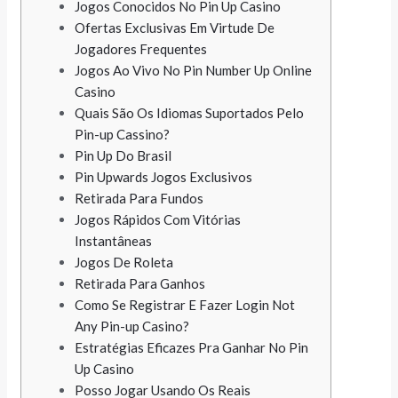
Jogos Conocidos No Pin Up Casino
Ofertas Exclusivas Em Virtude De
Jogadores Frequentes
Jogos Ao Vivo No Pin Number Up Online
Casino
Quais São Os Idiomas Suportados Pelo
Pin-up Cassino?
Pin Up Do Brasil
Pin Upwards Jogos Exclusivos
Retirada Para Fundos
Jogos Rápidos Com Vitórias
Instantâneas
Jogos De Roleta
Retirada Para Ganhos
Como Se Registrar E Fazer Login Not
Any Pin-up Casino?
Estratégias Eficazes Pra Ganhar No Pin
Up Casino
Posso Jogar Usando Os Reais