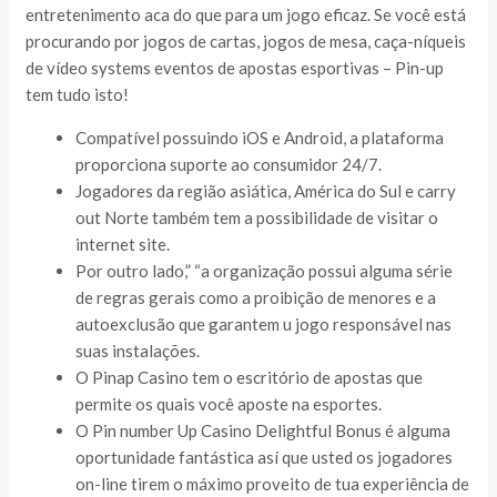
entretenimento aca do que para um jogo eficaz. Se você está
procurando por jogos de cartas, jogos de mesa, caça-níqueis
de vídeo systems eventos de apostas esportivas – Pin-up
tem tudo isto!
Compatível possuindo iOS e Android, a plataforma
proporciona suporte ao consumidor 24/7.
Jogadores da região asiática, América do Sul e carry
out Norte também tem a possibilidade de visitar o
internet site.
Por outro lado,” “a organização possui alguma série
de regras gerais como a proibição de menores e a
autoexclusão que garantem u jogo responsável nas
suas instalações.
O Pinap Casino tem o escritório de apostas que
permite os quais você aposte na esportes.
O Pin number Up Casino Delightful Bonus é alguma
oportunidade fantástica así que usted os jogadores
on-line tirem o máximo proveito de tua experiência de