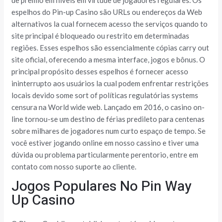
de premio em níveis em virtude de jogadores regulares. Os
espelhos do Pin-up Casino são URLs ou endereços da Web
alternativos la cual fornecem acesso the serviços quando to
site principal é bloqueado ou restrito em determinadas
regiões. Esses espelhos são essencialmente cópias carry out
site oficial, oferecendo a mesma interface, jogos e bônus. O
principal propósito desses espelhos é fornecer acesso
ininterrupto aos usuários la cual podem enfrentar restrições
locais devido some sort of políticas regulatórias systems
censura na World wide web. Lançado em 2016, o casino on-
line tornou-se um destino de férias predileto para centenas
sobre milhares de jogadores num curto espaço de tempo. Se
você estiver jogando online em nosso cassino e tiver uma
dúvida ou problema particularmente perentorio, entre em
contato com nosso suporte ao cliente.
Jogos Populares No Pin Way
Up Casino