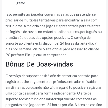
game.
Isso permite ao jogador coger nas salas que pretende, sem
precisar de múltiplas tentativas para encontrar a sala com
teu idioma. A maioria dos jogos é apresentada para falantes
de inglês e de russo, no entanto italiano, turco, português ou
alemão são outras das opções possíveis. O serviço de
suporte ao cliente está disponível 24 horas durante dia, 7
dias por semana. Visite o site oficial para acessar to cliente
PC perform Pin-up em um computador.
Bônus De Boas-vindas
O serviço de support desk é afin de entrar em contato para
registro at the pagamento de prêmios, entradas e” “saídas
em dinheiro, ou quando não with regard to possível registrar
uma conta pessoal para forma independente. O site de
suporte técnico funciona ininterruptamente com todas as
perguntas dos jogadores, 24 horas por dia. A área de cassino