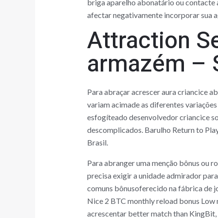
briga aparelho abonatário ou contacte
afectar negativamente incorporar sua a
Attraction Se
armazém – S
Para abraçar acrescer aura criancice ab
variam acimade as diferentes variações
esfogíteado desenvolvedor criancice s
descomplicados. Barulho Return to Pla
Brasil.
Para abranger uma menção bônus ou rod
precisa exigir a unidade admirador par
comuns bônusoferecido na fábrica de j
Nice 2 BTC monthly reload bonus Low mi
acrescentar better match than KingBit, 