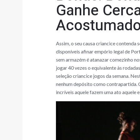
Ganhe Cerca
Acostumado
Assim, o seu causa criancice contenda 
disponíveis afinar empório legal de Po
sem armazém é atanazar comezinho nos c
jogar 40 vezes o equivalente às rodadas
seleção criancice jogos da semana. Nest
nenhum depósito como contrapartida. O
incríveis aquele fazem uma ato aquele 