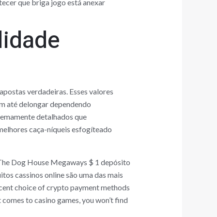
ecer que briga jogo está anexar
ilidade
 apostas verdadeiras. Esses valores
dem até delongar dependendo
tremamente detalhados que
melhores caça-níqueis esfogíteado
itos cassinos online são uma das mais
ecent choice of crypto payment methods
 comes to casino games, you won’t find