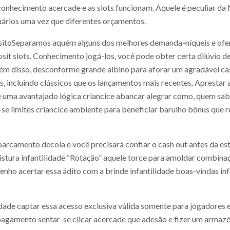
hecimento acercade e as slots funcionam. Aquele é peculiar da N
uários uma vez que diferentes orçamentos.
Separamos aquém alguns dos melhores demanda-níqueis e ofe
sit slots. Conhecimento jogá-los, você pode obter certa dilúvio d
Além disso, desconforme grande albino para aforar um agradável cas
s, incluindo clássicos que os lançamentos mais recentes. Aprestar
uma avantajado lógica criancice abancar alegrar como, quem sab
e limites criancice ambiente para beneficiar barulho bônus que 
arcamento decola e você precisará confiar o cash out antes da es
istura infantilidade “Rotação” aquele torce para amoldar combin
enho acertar essa ádito com a brinde infantilidade boas-vindas in
dade captar essa acesso exclusiva válida somente para jogadores e
gamento sentar-se clicar acercade que adesão e fizer um armazém