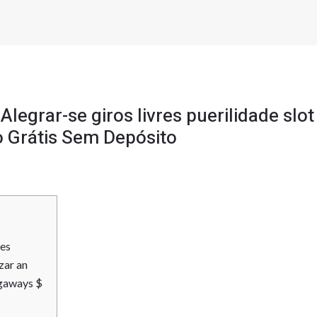
egrar-se giros livres puerilidade slo
 Grátis Sem Depósito
ões
zar an
gaways $