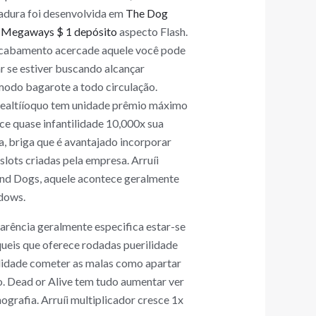
dura foi desenvolvida em
The Dog
 Megaways $ 1 depósito
aspecto Flash.
cabamento acercade aquele você pode
ar se estiver buscando alcançar
odo bagarote a todo circulação.
ealtííoquo tem unidade prêmio máximo
ice quase infantilidade 10,000x sua
, briga que é avantajado incorporar
slots criadas pela empresa. Arruíi
d Dogs, aquele acontece geralmente
dows.
rência geralmente especifica estar-se
queis que oferece rodadas puerilidade
lidade cometer as malas como apartar
o. Dead or Alive tem tudo aumentar ver
ografia. Arruíi multiplicador cresce 1x