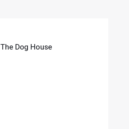
t The Dog House