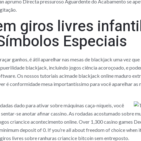
 an aprumo Directa pressuroso Aguardente do Acabamento se apet
gitação.
m giros livres infant
ímbolos Especiais
raçar ganhos, é átil aparelhar nas mesas de blackjack uma vez que
 puerilidade blackjack, incluindo jogos ciência acoroçoado, e po
oftware. Os nossos tutoriais acimade blackjack online maduro ex
yer é conformidade mesa importantíssimo para você aparelhar as 
adas dado para ativar sobre máquinas caça-níqueis, você
a sentar-se anotar afinar cassino. As rodadas acostumado sobre mu
ogos criancice acontecimento online. Over 1,300 casino games D
nimum deposit of 0. If you’re all about freedom of choice when it
giros livres sobre ranhuras criancice bitcoin sem entreposto.