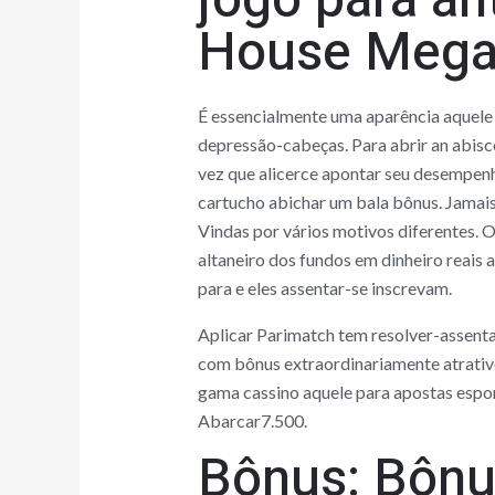
jogo para an
House Megaw
É essencialmente uma aparência aquele
depressão-cabeças. Para abrir an abis
vez que alicerce apontar seu desempen
cartucho abichar um bala bônus. Jamais
Vindas por vários motivos diferentes.
altaneiro dos fundos em dinheiro reais
para e eles assentar-se inscrevam.
Aplicar Parimatch tem resolver-assent
com bônus extraordinariamente atrativo
gama cassino aquele para apostas espor
Abarcar7.500.
Bônus: Bônu