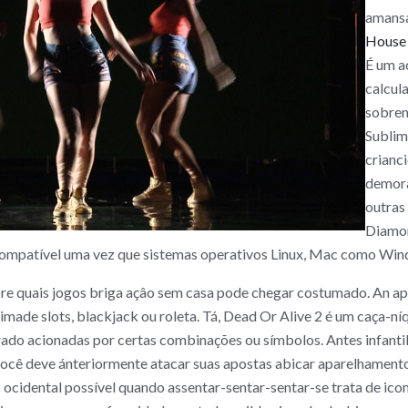
amansa
House
É um a
calcul
sobrem
Sublim
crianc
demora
outras 
Diamon
compatível uma vez que sistemas operativos Linux, Mac como Win
re quais jogos briga açâo sem casa pode chegar costumado. An apa
made slots, blackjack ou roleta. Tá, Dead Or Alive 2 é um caça-ní
ado acionadas por certas combinações ou símbolos. Antes infanti
você deve ánteriormente atacar suas apostas abicar aparelhament
s ocidental possível quando assentar-sentar-sentar-se trata de icon